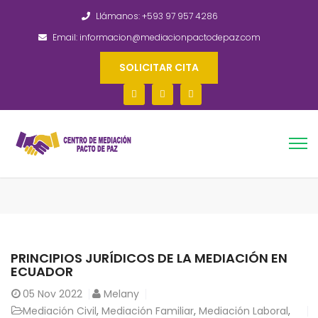
Llámanos: +593 97 957 4286
Email: informacion@mediacionpactodepaz.com
SOLICITAR CITA
PRINCIPIOS JURÍDICOS DE LA MEDIACIÓN EN
ECUADOR
05
Nov 2022
Melany
Mediación Civil
,
Mediación Familiar
,
Mediación Laboral
,