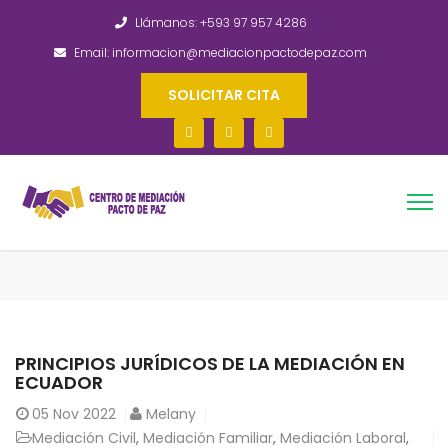
Llámanos: +593 97 957 4286
Email: informacion@mediacionpactodepaz.com
SOLICITAR CITA
PRINCIPIOS JURÍDICOS DE LA MEDIACIÓN EN
ECUADOR
05
Nov 2022
Melany
Mediación Civil
,
Mediación Familiar
,
Mediación Laboral
,