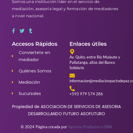
Somos una institución líder en el servicio de
mediación, asesoría legal y formación de mediadores
a nivel nacional.
Accesos Rápidos
Enlaces útiles
Conviertete en
Av. Quito, entre Río Mulaute y
mediador
Pallatanga, altos del Banco
Solidario
Quiénes Somos
informacion@mediacionpactodepaz.
Mediación
Sucursales
+593 979 574 286
Propiedad de ASOCIACION DE SERVICIOS DE ASESORIA
DESARROLLANDO FUTURO ASOFUTURO
© 2024 Página creada por
Agencia Productora DBN