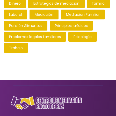
Dinero
Estrategias de mediación
familia
Laboral
Mediación
Mediación Familiar
Pensión Alimentos
Principios jurídicos
Problemas legales familiares
Psicología
Trabajo