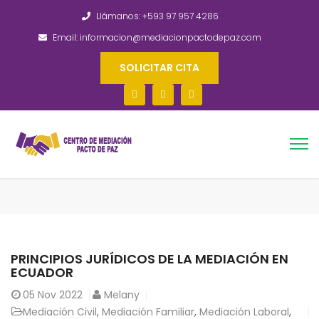
Llámanos: +593 97 957 4286
Email: informacion@mediacionpactodepaz.com
SOLICITAR CITA
PRINCIPIOS JURÍDICOS DE LA MEDIACIÓN EN
ECUADOR
05
Nov 2022
Melany
Mediación Civil
,
Mediación Familiar
,
Mediación Laboral
,