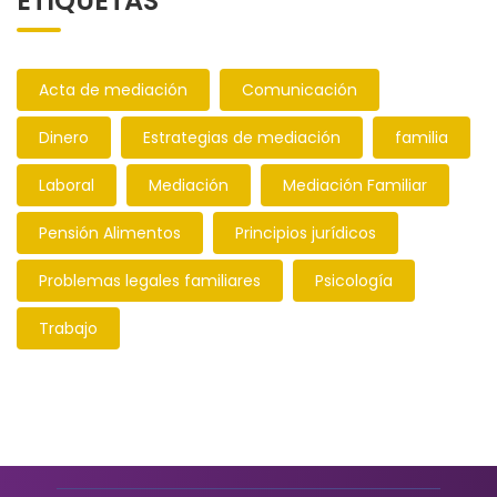
ETIQUETAS
Acta de mediación
Comunicación
Dinero
Estrategias de mediación
familia
Laboral
Mediación
Mediación Familiar
Pensión Alimentos
Principios jurídicos
Problemas legales familiares
Psicología
Trabajo