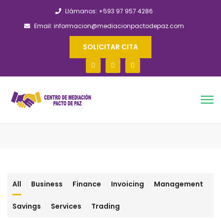
Llámanos: +593 97 957 4286
Email: informacion@mediacionpactodepaz.com
SOLICITAR CITA
All
Business
Finance
Invoicing
Management
Savings
Services
Trading